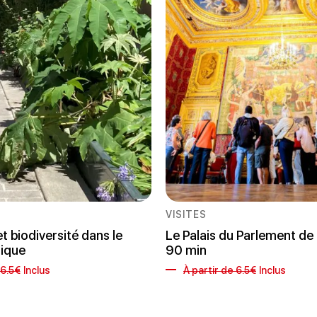
VISITES
t biodiversité dans le
Le Palais du Parlement de
rique
90 min
 6.5€
Inclus
À partir de 6.5€
Inclus