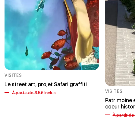
VISITES
Le street art, projet Safari graffiti
VISITES
À partir de 6.5€
Inclus
Patrimoine e
coeur histo
À partir de