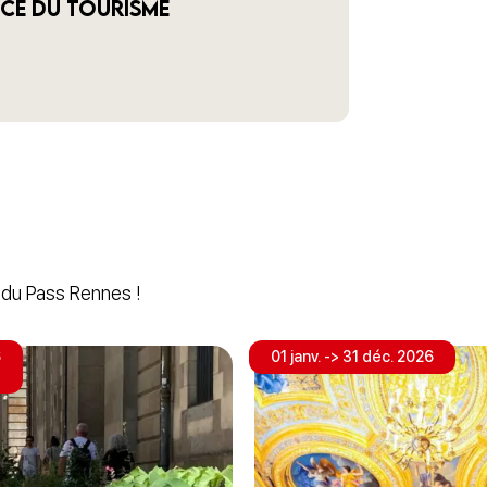
ice du Tourisme
s du Pass Rennes !
6
01 janv. -> 31 déc. 2026