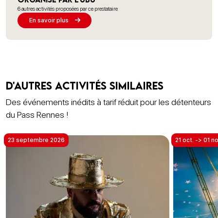
6 autres activités proposées par ce prestataire
En savoir plus
D'autres activités similaires
Des événements inédits à tarif réduit pour les détenteurs
du Pass Rennes !
23 septembre 2026
21 oct. -> 01 n