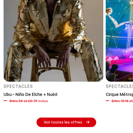
SPECTACLES
SPECTACLE
Ubu – Niño De Elche + Nuèit
Cirque Métrop
Entre 5€ et 20.7€
Inclus
Entre 13.1€ e
Voir toutes les offres