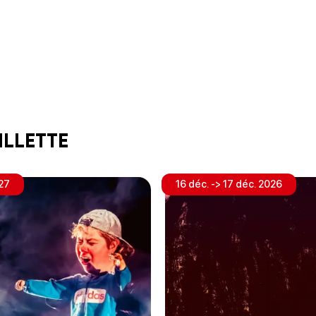
illette
027
16 déc. -> 17 déc. 2026