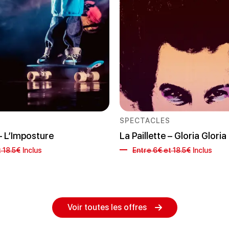
SPECTACLES
 – L’Imposture
La Paillette – Gloria Gloria
 18.5€
Inclus
Entre 6€ et 18.5€
Inclus
Voir toutes les offres